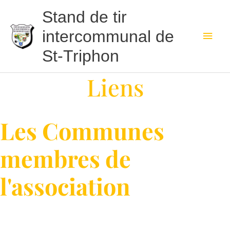
Aller
Men
Stand de tir
au
contenu
princ
intercommunal de
St-Triphon
Liens
Les Communes
membres de
l'association